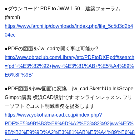
●ダウンロード: PDF to JWW 1.50 – 建築フォーラム
(farchi)
https://www.farchi.jp/downloads/index.php/file_5c5d3d2b4
04ec
●PDFの図面をJw_cadで開く事は可能か?
http://www.obraclub.com/Library/etc/PDFtoDXF.pdf#search
=’pdf+%E3%82%92+jww+%E3%81%AB+%E5%A4%89%
E6%8F%9B’
●PDF図面をjww図面に変換 – jw_cad SketchUp InkScape
Gimpの講習 横浜CAD設計です オンラインレッスン､フリ
ーソフトでコスト削減業務を提案します
https://www.yokohama-cad.co.jp/index.php?
PDF%E5%9B%B3%E9%9D%A2%E3%82%92jww%E5%
9B%B3%E9%9D%A2%E3%81%AB%E5%A4%89%E6%8