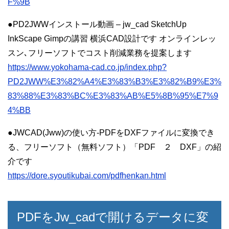
F%9B
●PD2JWWインストール動画 – jw_cad SketchUp
InkScape Gimpの講習 横浜CAD設計です オンラインレッ
スン､フリーソフトでコスト削減業務を提案します
https://www.yokohama-cad.co.jp/index.php?
PD2JWW%E3%82%A4%E3%83%B3%E3%82%B9%E3%
83%88%E3%83%BC%E3%83%AB%E5%8B%95%E7%9
4%BB
●JWCAD(Jww)の使い方-PDFをDXFファイルに変換でき
る、フリーソフト（無料ソフト）「PDF ２ DXF」の紹
介です
https://dore.syoutikubai.com/pdfhenkan.html
PDFをJw_cadで開けるデータに変