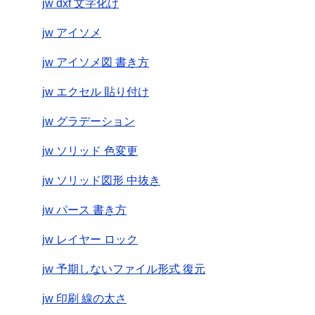
jw dxf 文字化け
jw アイソメ
jw アイソメ図 書き方
jw エクセル 貼り付け
jw グラデーション
jw ソリッド 色変更
jw ソリッド図形 中抜き
jw パース 書き方
jw レイヤー ロック
jw 予期しないファイル形式 復元
jw 印刷 線の太さ