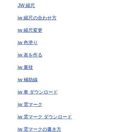
JW 縮尺
jw 縮尺の合わせ方
jw 縮尺変更
jw 色塗り
jw 表を作る
jw 裏技
jw 補助線
jw 車 ダウンロード
jw 雲マーク
jw 雲マーク ダウンロード
jw 雲マークの書き方