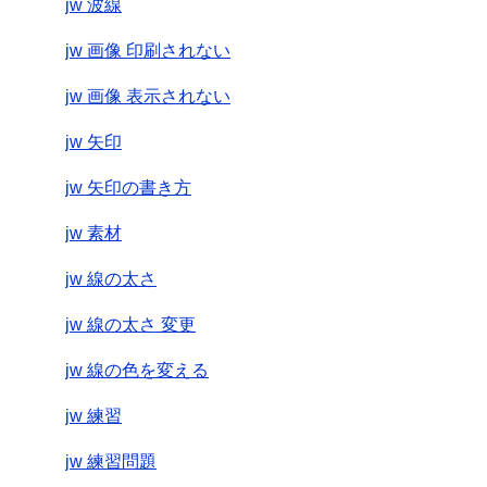
jw 波線
jw 画像 印刷されない
jw 画像 表示されない
jw 矢印
jw 矢印の書き方
jw 素材
jw 線の太さ
jw 線の太さ 変更
jw 線の色を変える
jw 練習
jw 練習問題