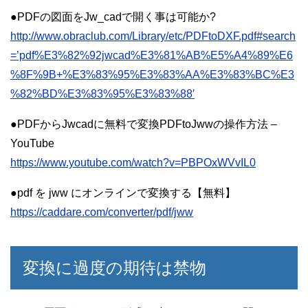
●PDFの図面をJw_cadで開く事は可能か?
http://www.obraclub.com/Library/etc/PDFtoDXF.pdf#search
=’pdf%E3%82%92jwcad%E3%81%AB%E5%A4%89%E6
%8F%9B+%E3%83%95%E3%83%AA%E3%83%BC%E3
%82%BD%E3%83%95%E3%83%88′
●PDFからJwcadに無料で変換PDFtoJwwの操作方法 –
YouTube
https://www.youtube.com/watch?v=PBPOxWVvIL0
●pdf を jww にオンラインで変換する【無料】
https://caddare.com/converter/pdf/jww
変換に過度の期待は禁物