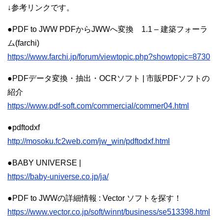
↓参考リンクです。
●PDF to JWW PDFからJWWへ変換 1.1 – 建築フォーラ
ム(farchi)
https://www.farchi.jp/forum/viewtopic.php?showtopic=8730
●PDFデータ変換・抽出・OCRソフト | 市販PDFソフトの
紹介
https://www.pdf-soft.com/commercial/commer04.html
●pdftodxf
http://mosoku.fc2web.com/jw_win/pdftodxf.html
●BABY UNIVERSE |
https://baby-universe.co.jp/ja/
●PDF to JWWの詳細情報 : Vector ソフトを探す！
https://www.vector.co.jp/soft/winnt/business/se513398.html