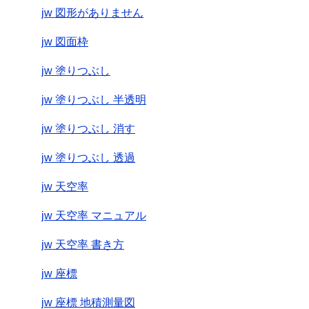
jw 図形がありません
jw 図面枠
jw 塗りつぶし
jw 塗りつぶし 半透明
jw 塗りつぶし 消す
jw 塗りつぶし 透過
jw 天空率
jw 天空率 マニュアル
jw 天空率 書き方
jw 座標
jw 座標 地積測量図