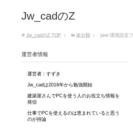
Jw_cadのZ
Jw_cadのZ
TOP
未分類
jww 環境設定
運営者情報
運営者：すずき
Jw_cadは2016年から勉強開始
建築屋さんでPCを使う人のお役立ち情報を
発信
仕事でPCを使えるのは恵まれていると思う
のが持論