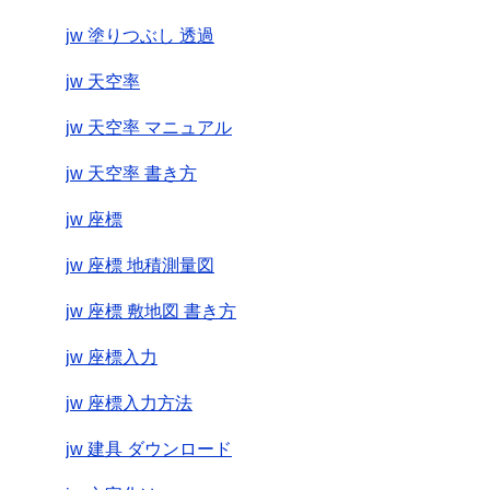
jw 塗りつぶし 透過
jw 天空率
jw 天空率 マニュアル
jw 天空率 書き方
jw 座標
jw 座標 地積測量図
jw 座標 敷地図 書き方
jw 座標入力
jw 座標入力方法
jw 建具 ダウンロード