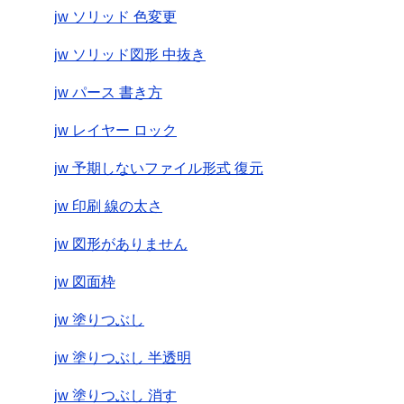
jw ソリッド 色変更
jw ソリッド図形 中抜き
jw パース 書き方
jw レイヤー ロック
jw 予期しないファイル形式 復元
jw 印刷 線の太さ
jw 図形がありません
jw 図面枠
jw 塗りつぶし
jw 塗りつぶし 半透明
jw 塗りつぶし 消す