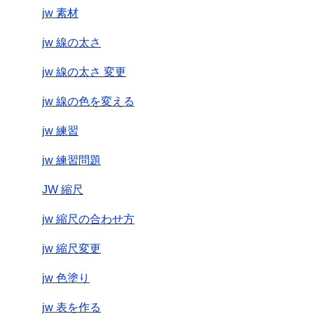
jw 素材
jw 線の太さ
jw 線の太さ 変更
jw 線の色を変える
jw 練習
jw 練習問題
JW 縮尺
jw 縮尺の合わせ方
jw 縮尺変更
jw 色塗り
jw 表を作る