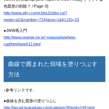
色図形の削除？ / Page: 0]
http://www.ath-j.com/cbbs2/cbbs.cgi?
mode=al2&namber=7244&no=1&KLOG=33
●JWW再入門
http://www.orange.ne.jp/~nagura/jww/jww-
cad/html/jww011.html
曲線で囲まれた領域を塗りつぶす
方法
↓参考リンクです。
●曲線を含む図形の塗りつぶし
http://jwcad-tsukaikata.com/category30/entry149.html