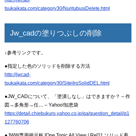
tsukaikata.com/category30/NuritubusiDelete.html
Jw_cadの塗りつぶしの削除
↓参考リンクです。
●指定した色のソリッドを削除する方法
http://jwcad-
tsukaikata.com/category30/SiteiIroSolidDEL.html
●JW_CADについて、「塗潰しなし」はできますか？ – 作
図→多角形→任… – Yahoo!知恵袋
https://detail.chiebukuro.yahoo.co.jp/qa/question_detail/q1
127760706
●JWW専用掲示板 [One Topic All View / Re[1]: ソリッド着