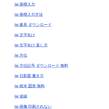
jw 座標入力
jw 座標入力方法
jw 建具 ダウンロード
jw 文字化け
jw 文字化け 直し方
jw 方位
jw 方位記号 ダウンロード 無料
jw 日影図 書き方
jw 樹木 図形 無料
jw 波線
jw 画像 印刷されない