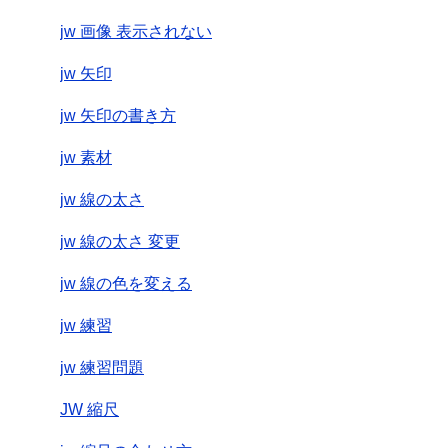
jw 画像 表示されない
jw 矢印
jw 矢印の書き方
jw 素材
jw 線の太さ
jw 線の太さ 変更
jw 線の色を変える
jw 練習
jw 練習問題
JW 縮尺