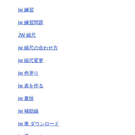
jw 練習
jw 練習問題
JW 縮尺
jw 縮尺の合わせ方
jw 縮尺変更
jw 色塗り
jw 表を作る
jw 裏技
jw 補助線
jw 車 ダウンロード