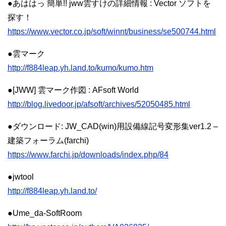
●あははっ 簡単!! jww雲すけの詳細情報 : Vector ソフトを
探す！
https://www.vector.co.jp/soft/winnt/business/se500744.html
●雲マーク
http://f884leap.yh.land.to/kumo/kumo.htm
●[JWW] 雲マーク作図 : AFsoft World
http://blog.livedoor.jp/afsoft/archives/52050485.html
●ダウンロード: JW_CAD(win)用設備線記号変形集ver1.2 –
建築フォーラム(farchi)
https://www.farchi.jp/downloads/index.php/84
●jwtool
http://f884leap.yh.land.to/
●Ume_da-SoftRoom