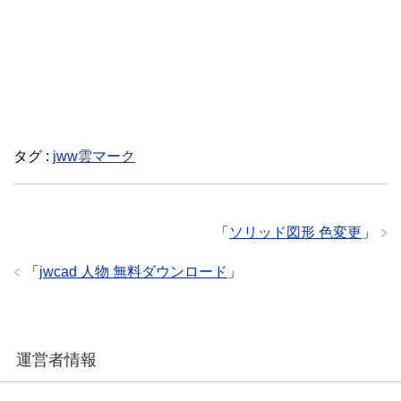
タグ :
jww雲マーク
「
ソリッド図形 色変更
」
「
jwcad 人物 無料ダウンロード
」
運営者情報