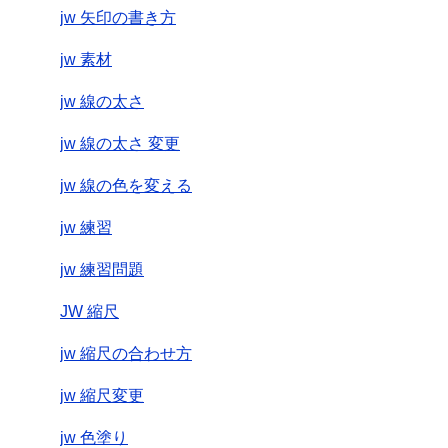
jw 矢印の書き方
jw 素材
jw 線の太さ
jw 線の太さ 変更
jw 線の色を変える
jw 練習
jw 練習問題
JW 縮尺
jw 縮尺の合わせ方
jw 縮尺変更
jw 色塗り