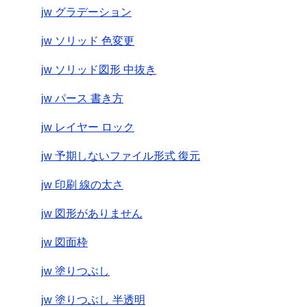
jw グラデーション
jw ソリッド 色変更
jw ソリッド図形 中抜き
jw パース 書き方
jw レイヤー ロック
jw 予期しないファイル形式 復元
jw 印刷 線の太さ
jw 図形がありません
jw 図面枠
jw 塗りつぶし
jw 塗りつぶし 半透明