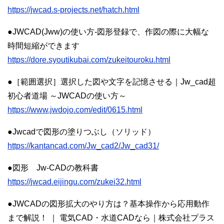
https://jwcad.s-projects.net/hatch.html
●JWCAD(Jww)の使い方-図形登録で、作図の際に大幅な
時間短縮ができます
https://dore.syoutikubai.com/zukeitouroku.html
●［範囲選択］選択した図や文字を記憶させる｜Jw_cad超
初心者道場 ～JWCADの使い方～
https://www.jwdojo.com/edit/0615.html
●Jwcadで図形の塗りつぶし（ソリッド）
https://kantancad.com/Jw_cad2/Jw_cad31/
●図形 Jw-CADの教科書
https://jwcad.eijingu.com/zukei32.html
●JWCADの図形拡大のやり方は？基本操作から応用動作
まで解説！ ｜ 電気CAD・水道CADなら｜株式会社プラス