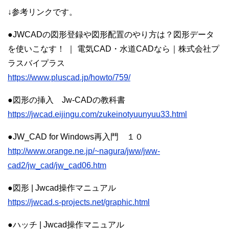
↓参考リンクです。
●JWCADの図形登録や図形配置のやり方は？図形データ
を使いこなす！ ｜ 電気CAD・水道CADなら｜株式会社プ
ラスバイプラス
https://www.pluscad.jp/howto/759/
●図形の挿入 Jw-CADの教科書
https://jwcad.eijingu.com/zukeinotyuunyuu33.html
●JW_CAD for Windows再入門 １０
http://www.orange.ne.jp/~nagura/jww/jww-
cad2/jw_cad/jw_cad06.htm
●図形 | Jwcad操作マニュアル
https://jwcad.s-projects.net/graphic.html
●ハッチ | Jwcad操作マニュアル