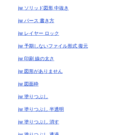
jw ソリッド図形 中抜き
jw パース 書き方
jw レイヤー ロック
jw 予期しないファイル形式 復元
jw 印刷 線の太さ
jw 図形がありません
jw 図面枠
jw 塗りつぶし
jw 塗りつぶし 半透明
jw 塗りつぶし 消す
jw 塗りつぶし 透過