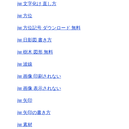
jw 文字化け 直し方
jw 方位
jw 方位記号 ダウンロード 無料
jw 日影図 書き方
jw 樹木 図形 無料
jw 波線
jw 画像 印刷されない
jw 画像 表示されない
jw 矢印
jw 矢印の書き方
jw 素材