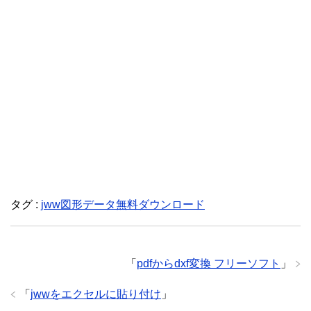
タグ :
jww図形データ無料ダウンロード
「
pdfからdxf変換 フリーソフト
」
「
jwwをエクセルに貼り付け
」