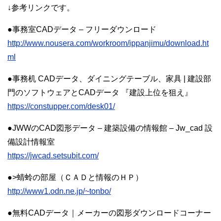
↓参考リンクです。
●事務室CADデータ – フリーダウンロード
http://www.nousera.com/workroom/ippanjimu/download.ht
ml
●事務机 CADデータ、ダイニングテーブル、家具 | 建設部
門のソフトウェアとCADデータ 『建設上位を狙え』
https://constupper.com/desk01/
●JWWのCAD図形データ – 建築設備の情報館 – Jw_cad 設
備設計情報室
https://jwcad.setsubit.com/
●>蜻蛉の部屋（ＣＡＤと情報のＨＰ）
http://www1.odn.ne.jp/~tonbo/
●無料CADデータ｜メーカーの図形ダウンロードコーナー