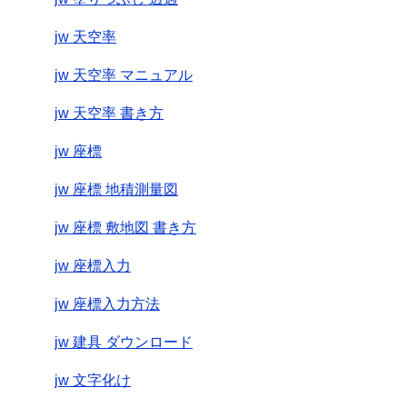
jw 天空率
jw 天空率 マニュアル
jw 天空率 書き方
jw 座標
jw 座標 地積測量図
jw 座標 敷地図 書き方
jw 座標入力
jw 座標入力方法
jw 建具 ダウンロード
jw 文字化け