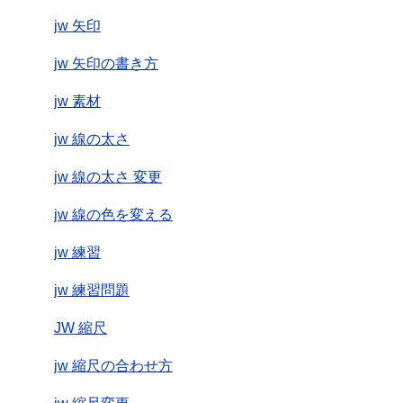
jw 矢印
jw 矢印の書き方
jw 素材
jw 線の太さ
jw 線の太さ 変更
jw 線の色を変える
jw 練習
jw 練習問題
JW 縮尺
jw 縮尺の合わせ方