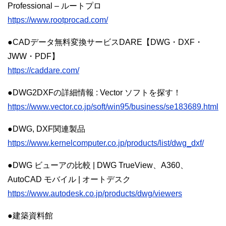
Professional – ルートプロ
https://www.rootprocad.com/
●CADデータ無料変換サービスDARE【DWG・DXF・
JWW・PDF】
https://caddare.com/
●DWG2DXFの詳細情報 : Vector ソフトを探す！
https://www.vector.co.jp/soft/win95/business/se183689.html
●DWG, DXF関連製品
https://www.kernelcomputer.co.jp/products/list/dwg_dxf/
●DWG ビューアの比較 | DWG TrueView、A360、
AutoCAD モバイル | オートデスク
https://www.autodesk.co.jp/products/dwg/viewers
●建築資料館