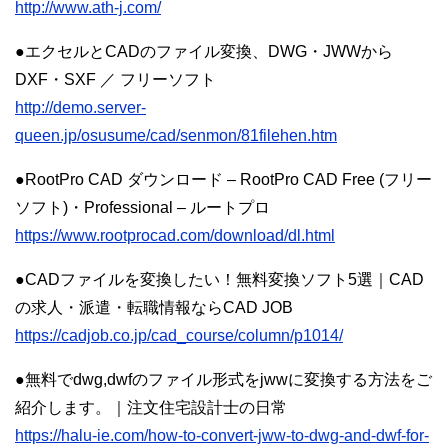
http://www.ath-j.com/
●エクセルとCADのファイル変換、DWG・JWWから
DXF・SXF ／ フリーソフト
http://demo.server-
queen.jp/osusume/cad/senmon/81filehen.htm
●RootPro CAD ダウンロード – RootPro CAD Free (フリー
ソフト)・Professional – ルートプロ
https://www.rootprocad.com/download/dl.html
●CADファイルを変換したい！無料変換ソフト5選｜CAD
の求人・派遣・転職情報ならCAD JOB
https://cadjob.co.jp/cad_course/column/p1014/
●無料でdwg,dwfのファイル形式をjwwに変換する方法をご
紹介します。｜注文住宅設計士の日常
https://halu-ie.com/how-to-convert-jww-to-dwg-and-dwf-for-