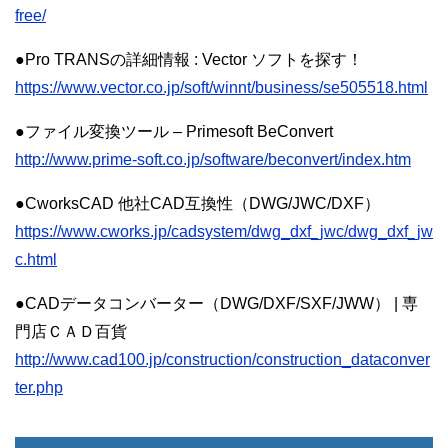
free/
●Pro TRANSの詳細情報 : Vector ソフトを探す！
https://www.vector.co.jp/soft/winnt/business/se505518.html
●ファイル変換ツール – Primesoft BeConvert
http://www.prime-soft.co.jp/software/beconvert/index.htm
●CworksCAD 他社CAD互換性（DWG/JWC/DXF）
https://www.cworks.jp/cadsystem/dwg_dxf_jwc/dwg_dxf_jw
c.html
●CADデータコンバーター（DWG/DXF/SXF/JWW） | 専
門店ＣＡＤ百貨
http://www.cad100.jp/construction/construction_dataconver
ter.php