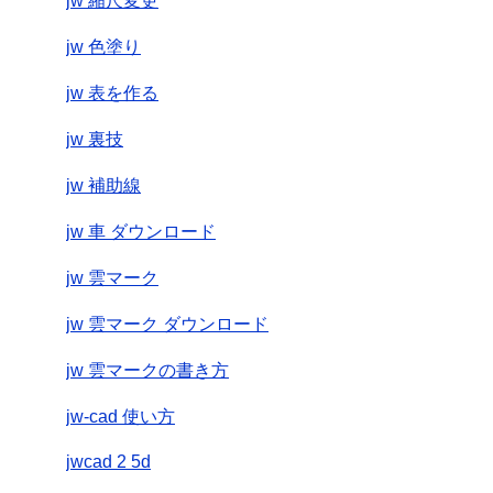
jw 縮尺変更
jw 色塗り
jw 表を作る
jw 裏技
jw 補助線
jw 車 ダウンロード
jw 雲マーク
jw 雲マーク ダウンロード
jw 雲マークの書き方
jw-cad 使い方
jwcad 2 5d