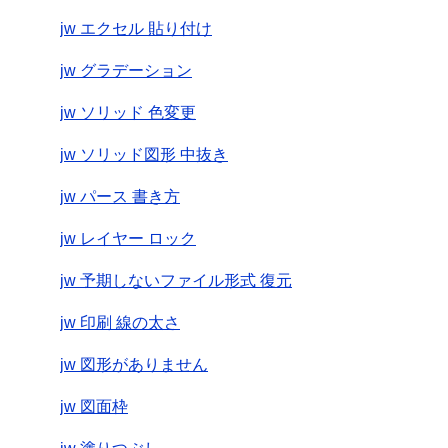
jw エクセル 貼り付け
jw グラデーション
jw ソリッド 色変更
jw ソリッド図形 中抜き
jw パース 書き方
jw レイヤー ロック
jw 予期しないファイル形式 復元
jw 印刷 線の太さ
jw 図形がありません
jw 図面枠