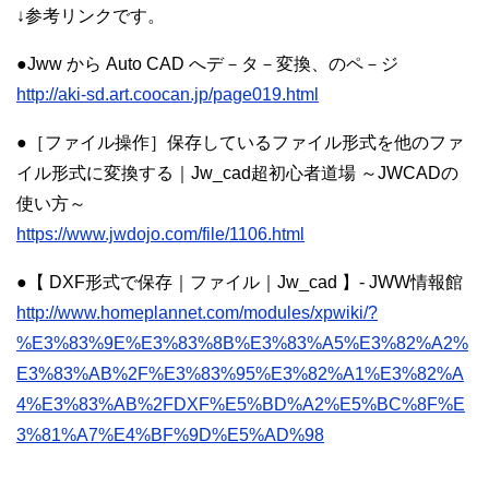
↓参考リンクです。
●Jww から Auto CAD へデ－タ－変換、のペ－ジ
http://aki-sd.art.coocan.jp/page019.html
●［ファイル操作］保存しているファイル形式を他のファ
イル形式に変換する｜Jw_cad超初心者道場 ～JWCADの
使い方～
https://www.jwdojo.com/file/1106.html
●【 DXF形式で保存｜ファイル｜Jw_cad 】- JWW情報館
http://www.homeplannet.com/modules/xpwiki/?
%E3%83%9E%E3%83%8B%E3%83%A5%E3%82%A2%
E3%83%AB%2F%E3%83%95%E3%82%A1%E3%82%A
4%E3%83%AB%2FDXF%E5%BD%A2%E5%BC%8F%E
3%81%A7%E4%BF%9D%E5%AD%98