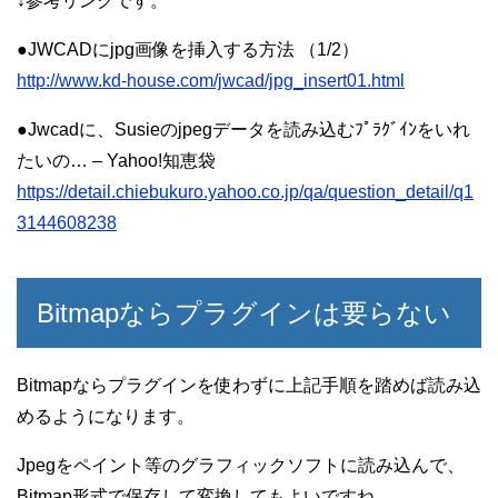
↓参考リンクです。
●JWCADにjpg画像を挿入する方法 （1/2）
http://www.kd-house.com/jwcad/jpg_insert01.html
●Jwcadに、Susieのjpegデータを読み込むﾌﾟﾗｸﾞｲﾝをいれ
たいの… – Yahoo!知恵袋
https://detail.chiebukuro.yahoo.co.jp/qa/question_detail/q1
3144608238
Bitmapならプラグインは要らない
Bitmapならプラグインを使わずに上記手順を踏めば読み込
めるようになります。
Jpegをペイント等のグラフィックソフトに読み込んで、
Bitmap形式で保存して変換してもよいですね。