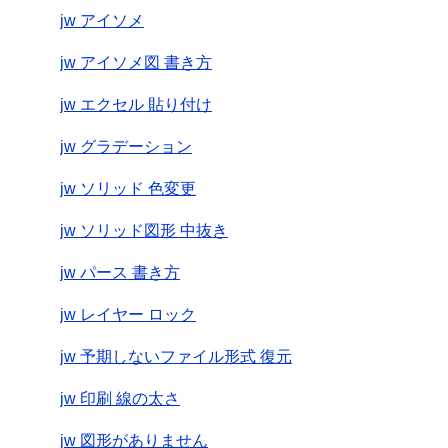
jw アイソメ
jw アイソメ図 書き方
jw エクセル 貼り付け
jw グラデーション
jw ソリッド 色変更
jw ソリッド図形 中抜き
jw パース 書き方
jw レイヤー ロック
jw 予期しないファイル形式 復元
jw 印刷 線の太さ
jw 図形がありません