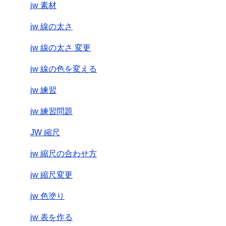
jw 素材
jw 線の太さ
jw 線の太さ 変更
jw 線の色を変える
jw 練習
jw 練習問題
JW 縮尺
jw 縮尺の合わせ方
jw 縮尺変更
jw 色塗り
jw 表を作る