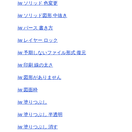
jw ソリッド 色変更
jw ソリッド図形 中抜き
jw パース 書き方
jw レイヤー ロック
jw 予期しないファイル形式 復元
jw 印刷 線の太さ
jw 図形がありません
jw 図面枠
jw 塗りつぶし
jw 塗りつぶし 半透明
jw 塗りつぶし 消す