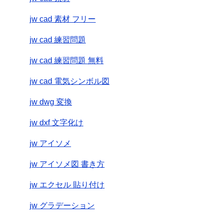
jw cad 素材 フリー
jw cad 練習問題
jw cad 練習問題 無料
jw cad 電気シンボル図
jw dwg 変換
jw dxf 文字化け
jw アイソメ
jw アイソメ図 書き方
jw エクセル 貼り付け
jw グラデーション