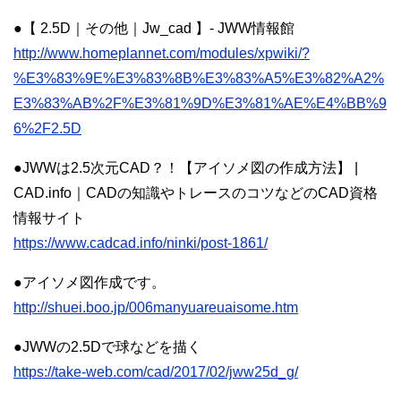
●【 2.5D｜その他｜Jw_cad 】- JWW情報館
http://www.homeplannet.com/modules/xpwiki/?
%E3%83%9E%E3%83%8B%E3%83%A5%E3%82%A2%
E3%83%AB%2F%E3%81%9D%E3%81%AE%E4%BB%9
6%2F2.5D
●JWWは2.5次元CAD？！【アイソメ図の作成方法】 |
CAD.info｜CADの知識やトレースのコツなどのCAD資格
情報サイト
https://www.cadcad.info/ninki/post-1861/
●アイソメ図作成です。
http://shuei.boo.jp/006manyuareuaisome.htm
●JWWの2.5Dで球などを描く
https://take-web.com/cad/2017/02/jww25d_g/