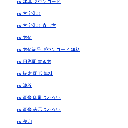
jw 建具 ダウンロード
jw 文字化け
jw 文字化け 直し方
jw 方位
jw 方位記号 ダウンロード 無料
jw 日影図 書き方
jw 樹木 図形 無料
jw 波線
jw 画像 印刷されない
jw 画像 表示されない
jw 矢印