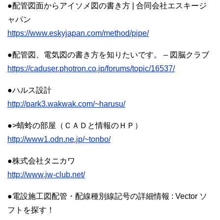
●配管図面からアイソメ図の書き方 | 合同会社エスキージ
ャパン
https://www.eskyjapan.com/method/pipe/
●配管図、電気図の書き方を知りたいです。 – 図脳クラブ
https://caduser.photron.co.jp/forums/topic/16537/
●ハルス設計
http://park3.wakwak.com/~harusu/
●>蜻蛉の部屋（ＣＡＤと情報のＨＰ）
http://www1.odn.ne.jp/~tonbo/
●株式会社タニカワ
http://www.jw-club.net/
●電設施工図配管・配線種別線記号の詳細情報 : Vector ソ
フトを探す！