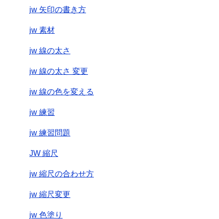
jw 矢印の書き方
jw 素材
jw 線の太さ
jw 線の太さ 変更
jw 線の色を変える
jw 練習
jw 練習問題
JW 縮尺
jw 縮尺の合わせ方
jw 縮尺変更
jw 色塗り