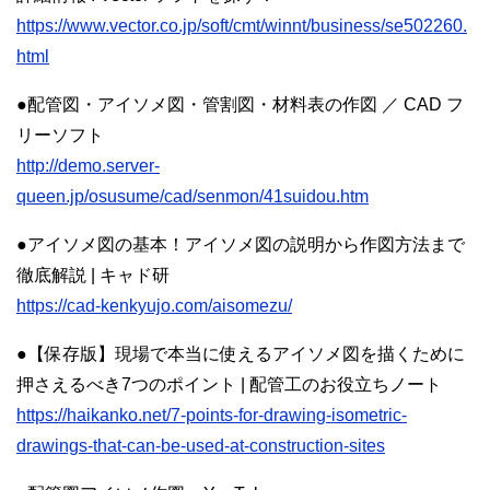
https://www.vector.co.jp/soft/cmt/winnt/business/se502260.
html
●配管図・アイソメ図・管割図・材料表の作図 ／ CAD フ
リーソフト
http://demo.server-
queen.jp/osusume/cad/senmon/41suidou.htm
●アイソメ図の基本！アイソメ図の説明から作図方法まで
徹底解説 | キャド研
https://cad-kenkyujo.com/aisomezu/
●【保存版】現場で本当に使えるアイソメ図を描くために
押さえるべき7つのポイント | 配管工のお役立ちノート
https://haikanko.net/7-points-for-drawing-isometric-
drawings-that-can-be-used-at-construction-sites