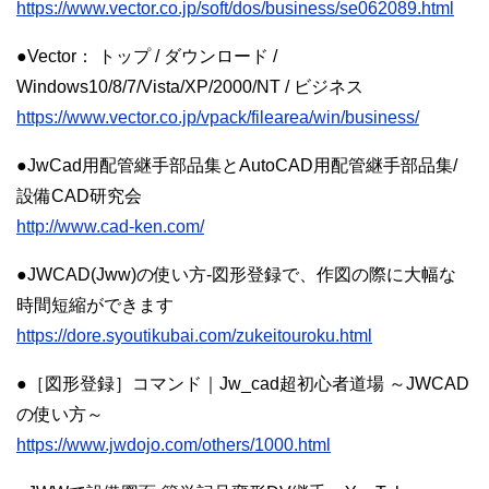
https://www.vector.co.jp/soft/dos/business/se062089.html
●Vector： トップ / ダウンロード /
Windows10/8/7/Vista/XP/2000/NT / ビジネス
https://www.vector.co.jp/vpack/filearea/win/business/
●JwCad用配管継手部品集とAutoCAD用配管継手部品集/
設備CAD研究会
http://www.cad-ken.com/
●JWCAD(Jww)の使い方-図形登録で、作図の際に大幅な
時間短縮ができます
https://dore.syoutikubai.com/zukeitouroku.html
●［図形登録］コマンド｜Jw_cad超初心者道場 ～JWCAD
の使い方～
https://www.jwdojo.com/others/1000.html