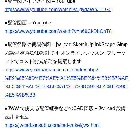
●配管図アイソメ作図 – YouTube
https://www.youtube.com/watch?v=gvqaWnJT1G0
●配管図面 – YouTube
https://www.youtube.com/watch?v=h69CkDbCnT8
●配管径路の簡易作図 – jw_cad SketchUp InkScape Gimp
の講習 横浜CAD設計です オンラインレッスン､フリーソ
フトでコスト削減業務を提案します
https://www.yokohama-cad.co.jp/index.php?
%E9%85%8D%E7%AE%A1%E5%BE%84%E8%B7%AF
%E3%81%AE%E7%B0%A1%E6%98%93%E4%BD%9C
%E5%9B%B3
●JWW で使える配管継手などのCAD図形 – Jw_cad 設備
設計情報室
https://jwcad.setsubit.com/cad-zukei/jws.html