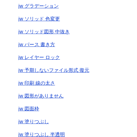
jw グラデーション
jw ソリッド 色変更
jw ソリッド図形 中抜き
jw パース 書き方
jw レイヤー ロック
jw 予期しないファイル形式 復元
jw 印刷 線の太さ
jw 図形がありません
jw 図面枠
jw 塗りつぶし
jw 塗りつぶし 半透明