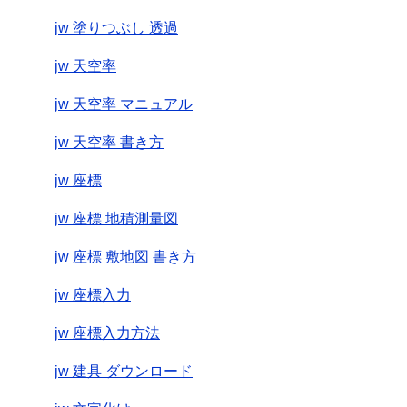
jw 塗りつぶし 透過
jw 天空率
jw 天空率 マニュアル
jw 天空率 書き方
jw 座標
jw 座標 地積測量図
jw 座標 敷地図 書き方
jw 座標入力
jw 座標入力方法
jw 建具 ダウンロード