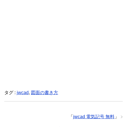
タグ :
jwcad
,
図面の書き方
「
jwcad 電気記号 無料
」