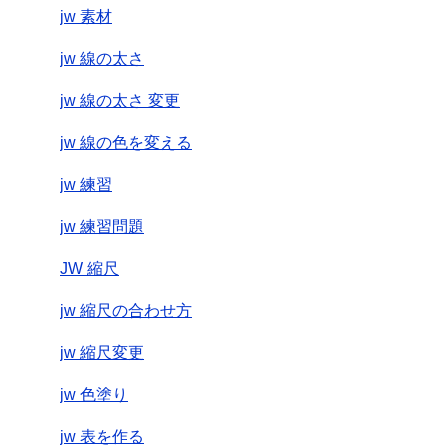
jw 素材
jw 線の太さ
jw 線の太さ 変更
jw 線の色を変える
jw 練習
jw 練習問題
JW 縮尺
jw 縮尺の合わせ方
jw 縮尺変更
jw 色塗り
jw 表を作る