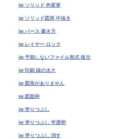
jw ソリッド 色変更
jw ソリッド図形 中抜き
jw パース 書き方
jw レイヤー ロック
jw 予期しないファイル形式 復元
jw 印刷 線の太さ
jw 図形がありません
jw 図面枠
jw 塗りつぶし
jw 塗りつぶし 半透明
jw 塗りつぶし 消す