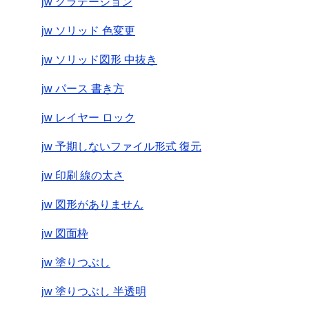
jw グラデーション
jw ソリッド 色変更
jw ソリッド図形 中抜き
jw パース 書き方
jw レイヤー ロック
jw 予期しないファイル形式 復元
jw 印刷 線の太さ
jw 図形がありません
jw 図面枠
jw 塗りつぶし
jw 塗りつぶし 半透明