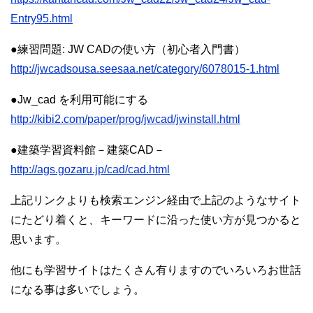
Entry95.html
●練習問題: JW CADの使い方（初心者入門書）
http://jwcadsousa.seesaa.net/category/6078015-1.html
●Jw_cad を利用可能にする
http://kibi2.com/paper/prog/jwcad/jwinstall.html
●建築学習資料館－建築CAD－
http://ags.gozaru.jp/cad/cad.html
上記リンクよりも検索エンジン経由で上記のようなサイト
にたどり着くと、キーワードに沿った使い方が見つかると
思います。
他にも学習サイトはたくさん有りますのでいろいろお世話
になる事は多いでしょう。