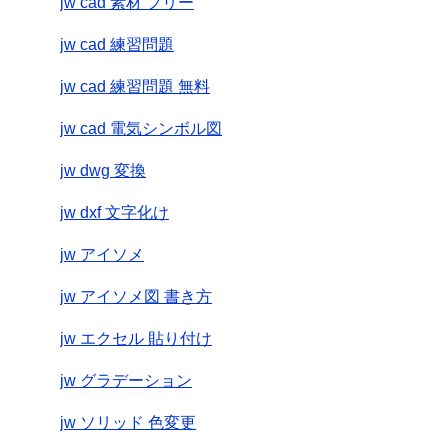
jw cad 素材 フリー
jw cad 練習問題
jw cad 練習問題 無料
jw cad 電気シンボル図
jw dwg 変換
jw dxf 文字化け
jw アイソメ
jw アイソメ図 書き方
jw エクセル 貼り付け
jw グラデーション
jw ソリッド 色変更