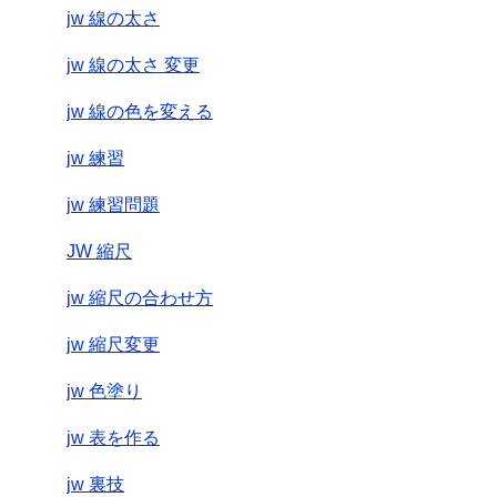
jw 線の太さ
jw 線の太さ 変更
jw 線の色を変える
jw 練習
jw 練習問題
JW 縮尺
jw 縮尺の合わせ方
jw 縮尺変更
jw 色塗り
jw 表を作る
jw 裏技