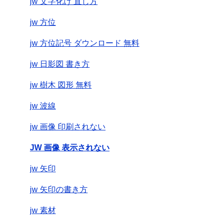
jw 文字化け 直し方
jw 方位
jw 方位記号 ダウンロード 無料
jw 日影図 書き方
jw 樹木 図形 無料
jw 波線
jw 画像 印刷されない
JW 画像 表示されない
jw 矢印
jw 矢印の書き方
jw 素材