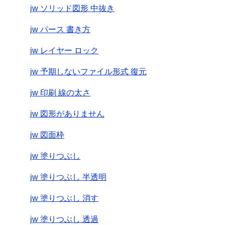
jw ソリッド図形 中抜き
jw パース 書き方
jw レイヤー ロック
jw 予期しないファイル形式 復元
jw 印刷 線の太さ
jw 図形がありません
jw 図面枠
jw 塗りつぶし
jw 塗りつぶし 半透明
jw 塗りつぶし 消す
jw 塗りつぶし 透過