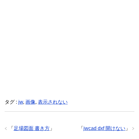
タグ :
jw
,
画像
,
表示されない
「
足場図面 書き方
」
「
jwcad dxf 開けない
」