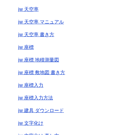
jw 天空率
jw 天空率 マニュアル
jw 天空率 書き方
jw 座標
jw 座標 地積測量図
jw 座標 敷地図 書き方
jw 座標入力
jw 座標入力方法
jw 建具 ダウンロード
jw 文字化け