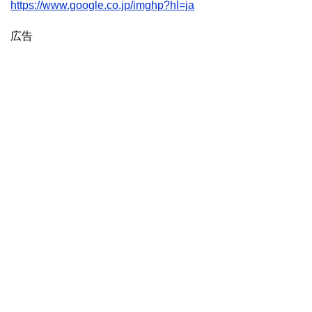
https://www.google.co.jp/imghp?hl=ja
広告