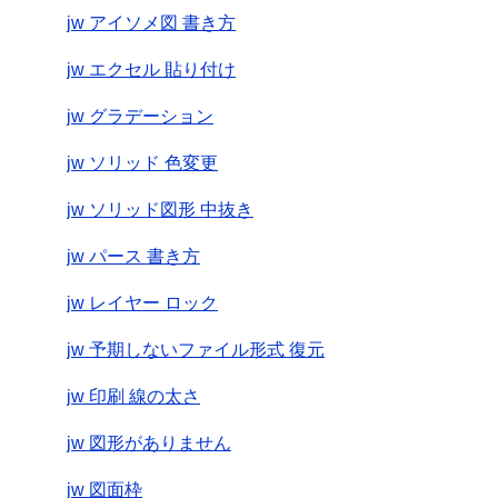
jw アイソメ図 書き方
jw エクセル 貼り付け
jw グラデーション
jw ソリッド 色変更
jw ソリッド図形 中抜き
jw パース 書き方
jw レイヤー ロック
jw 予期しないファイル形式 復元
jw 印刷 線の太さ
jw 図形がありません
jw 図面枠