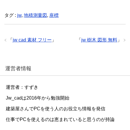
タグ :
jw
,
地積測量図
,
座標
「
jw cad 素材 フリー
」
「
jw 樹木 図形 無料
」
運営者情報
運営者：すずき
Jw_cadは2016年から勉強開始
建築屋さんでPCを使う人のお役立ち情報を発信
仕事でPCを使えるのは恵まれていると思うのが持論