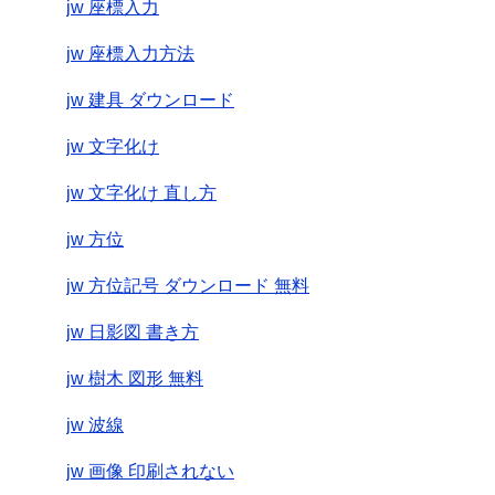
jw 座標入力
jw 座標入力方法
jw 建具 ダウンロード
jw 文字化け
jw 文字化け 直し方
jw 方位
jw 方位記号 ダウンロード 無料
jw 日影図 書き方
jw 樹木 図形 無料
jw 波線
jw 画像 印刷されない