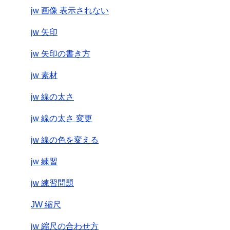
jw 画像 表示されない
jw 矢印
jw 矢印の書き方
jw 素材
jw 線の太さ
jw 線の太さ 変更
jw 線の色を変える
jw 練習
jw 練習問題
JW 縮尺
jw 縮尺の合わせ方