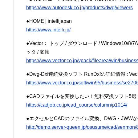
https://www.autodesk.co.jp/products/dwg/viewers
●HOME | intellijapan
https://www.intelli.jp/
●Vector： トップ / ダウンロード / Windows10/8/7/
ッタ / 変換
https://www.vector.co.jp/vpack/filearea/win/busines
●Dwg-Dxf連続変換ソフト RunDxfの詳細情報 : Ve
https://www.vector.co.jp/soft/win95/business/se270
●CADファイルを変換したい！無料変換ソフト5選｜
https://cadjob.co.jp/cad_course/column/p1014/
●エクセルとCADのファイル変換、DWG・JWWから
http://demo.server-queen.jp/osusume/cad/senmon/8