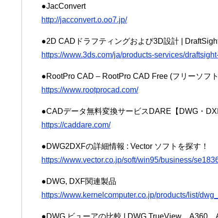
●JacConvert
http://jacconvert.o.oo7.jp/
●2D CADドラフティングおよび3D設計 | DraftSi
https://www.3ds.com/ja/products-services/draftsight
●RootPro CAD – RootPro CAD Free (フリーソフ
https://www.rootprocad.com/
●CADデータ無料変換サービスDARE【DWG・DX
https://caddare.com/
●DWG2DXFの詳細情報 : Vector ソフトを探す！
https://www.vector.co.jp/soft/win95/business/se183
●DWG, DXF関連製品
https://www.kernelcomputer.co.jp/products/list/dwg_
●DWG ビューアの比較 | DWG TrueView、A360