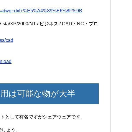
php?key=dwg+dxf+%E5%A4%89%E6%8F%9B
Vista/XP/2000/NT / ビジネス / CAD・NC・プロ
ess/cad
wnload
用は可能な物が大半
タ変換ソフトとして有名ですがシェアウェアです。
でしょう。