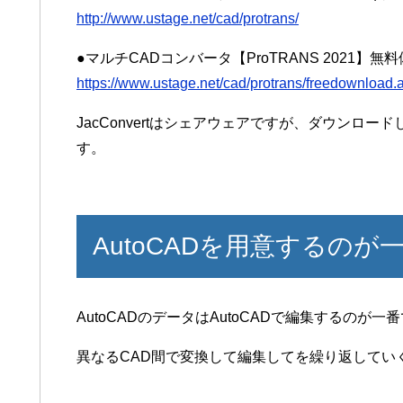
http://www.ustage.net/cad/protrans/
●マルチCADコンバータ【ProTRANS 2021】無料
https://www.ustage.net/cad/protrans/freedownload.
JacConvertはシェアウェアですが、ダウンロ
す。
AutoCADを用意するのが
AutoCADのデータはAutoCADで編集するのが一
異なるCAD間で変換して編集してを繰り返してい