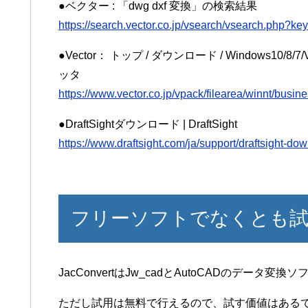
●ベクター : 「dwg dxf 変換」の検索結果
https://search.vector.co.jp/vsearch/vsearch.
●Vector： トップ / ダウンロード / Windows10/8/7/
ッタ
https://www.vector.co.jp/vpack/filearea/winnt/busin
●DraftSightダウンロード | DraftSight
https://www.draftsight.com/ja/support/draftsight-do
フリーソフトでなくとも試
JacConvertはJw_cadとAutoCADのデー
ただし試用は無料で行えるので、試す価値はある