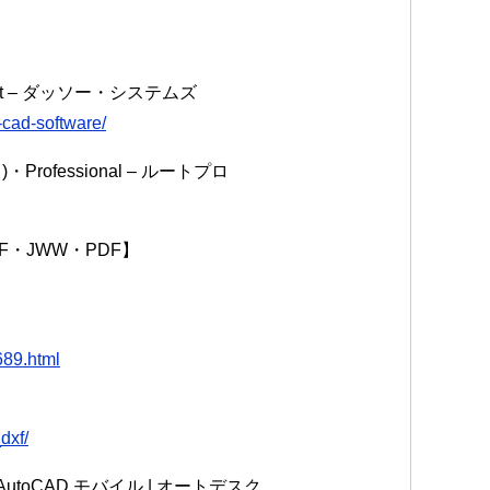
ght – ダッソー・システムズ
-cad-software/
ト)・Professional – ルートプロ
F・JWW・PDF】
689.html
dxf/
、AutoCAD モバイル | オートデスク