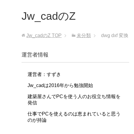
Jw_cadのZ
Jw_cadのZ
TOP
未分類
dwg dxf 変換
運営者情報
運営者：すずき
Jw_cadは2016年から勉強開始
建築屋さんでPCを使う人のお役立ち情報を
発信
仕事でPCを使えるのは恵まれていると思う
のが持論