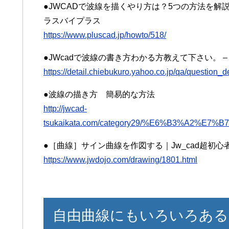
●JWCADで波線を描くやり方は？5つの方法を解説
ラスバイプラス
https://www.pluscad.jp/howto/518/
●JWcadで波線の書き方わかる方教えて下さい。 – 波
https://detail.chiebukuro.yahoo.co.jp/qa/question_
●波線の描き方 簡易的な方法
http://jwcad-
tsukaikata.com/category29/%E6%B3%A2%E7
●［曲線］サイン曲線を作図する｜Jw_cad超初心
https://www.jwdojo.com/drawing/1801.html
自由曲線にもいろいろある