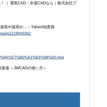
！ ｜ 電気CAD・水道CADなら｜株式会社プ
長や波高が… – Yahoo!知恵袋
detail/q1218930362
%B7%9A%E7%B0%A1%E6%98%93.html
者道場 ～JWCADの使い方～