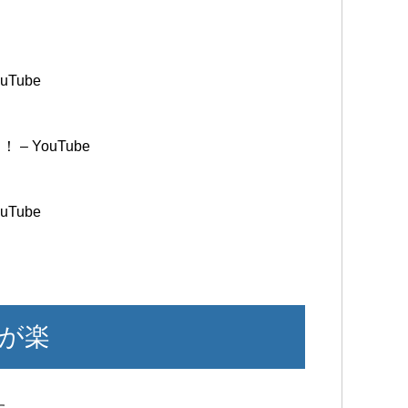
Tube
– YouTube
Tube
が楽