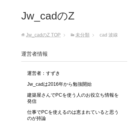
Jw_cadのZ
Jw_cadのZ
TOP
未分類
cad 波線
運営者情報
運営者：すずき
Jw_cadは2016年から勉強開始
建築屋さんでPCを使う人のお役立ち情報を
発信
仕事でPCを使えるのは恵まれていると思う
のが持論