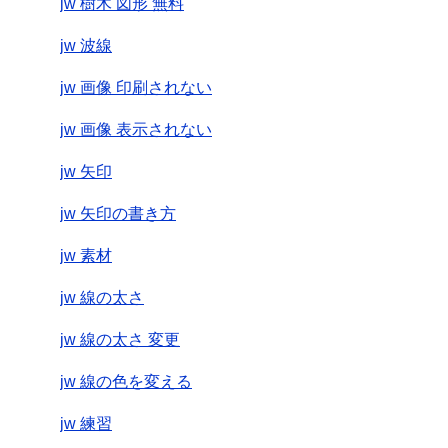
jw 樹木 図形 無料
jw 波線
jw 画像 印刷されない
jw 画像 表示されない
jw 矢印
jw 矢印の書き方
jw 素材
jw 線の太さ
jw 線の太さ 変更
jw 線の色を変える
jw 練習