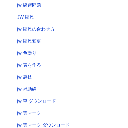
jw 練習問題
JW 縮尺
jw 縮尺の合わせ方
jw 縮尺変更
jw 色塗り
jw 表を作る
jw 裏技
jw 補助線
jw 車 ダウンロード
jw 雲マーク
jw 雲マーク ダウンロード