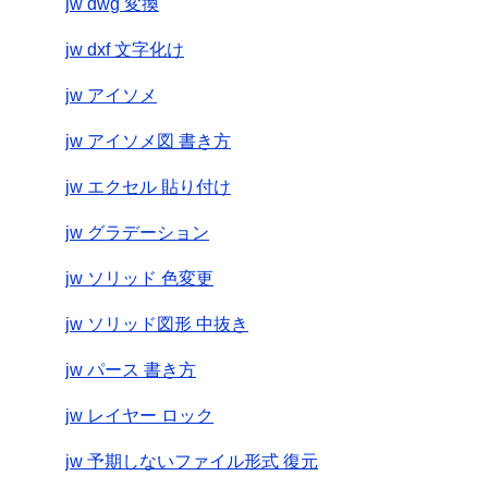
jw dwg 変換
jw dxf 文字化け
jw アイソメ
jw アイソメ図 書き方
jw エクセル 貼り付け
jw グラデーション
jw ソリッド 色変更
jw ソリッド図形 中抜き
jw パース 書き方
jw レイヤー ロック
jw 予期しないファイル形式 復元