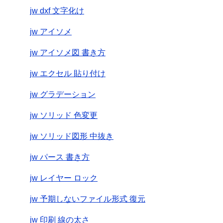
jw dxf 文字化け
jw アイソメ
jw アイソメ図 書き方
jw エクセル 貼り付け
jw グラデーション
jw ソリッド 色変更
jw ソリッド図形 中抜き
jw パース 書き方
jw レイヤー ロック
jw 予期しないファイル形式 復元
jw 印刷 線の太さ