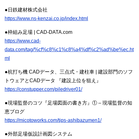
●日鉄建材株式会社
https://www.ns-kenzai.co.jp/index.html
●枠組み足場 | CAD-DATA.com
https://www.cad-
data.com/tag/%cf%c8%c1%c8%a4%df%c2%ad%be%ec.ht
ml
●杭打ち機 CADデータ、三点式・建柱車 | 建設部門のソフ
トウェアとCADデータ 『建設上位を狙え』
https://constupper.com/piledriver01/
●現場監督のコツ『足場図面の書き方』① – 現場監督の知
恵ブログ
https://micotoworks.com/tips-ashibazumen1/
●外部足場仮設計画図システム