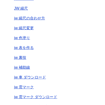
JW 縮尺
jw 縮尺の合わせ方
jw 縮尺変更
jw 色塗り
jw 表を作る
jw 裏技
jw 補助線
jw 車 ダウンロード
jw 雲マーク
jw 雲マーク ダウンロード