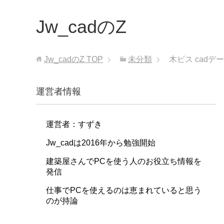
Jw_cadのZ
Jw_cadのZ
TOP
未分類
木ビス cadデ
運営者情報
運営者：すずき
Jw_cadは2016年から勉強開始
建築屋さんでPCを使う人のお役立ち情報を
発信
仕事でPCを使えるのは恵まれていると思う
のが持論