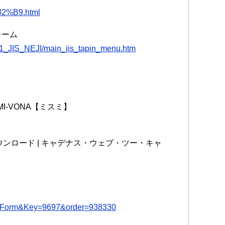
82%B9.html
レーム
01_JIS_NEJI/main_jis_tapin_menu.htm
MI-VONA【ミスミ】
料ダウンロード | キャデナス・ウェブ・ツー・キャ
tailForm&Key=9697&order=938330