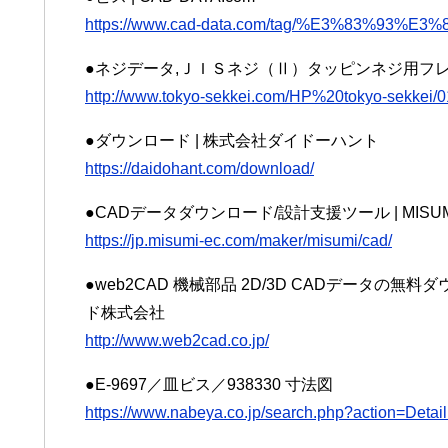
https://www.cad-data.com/tag/%E3%83%93%E3%
●ネジデータ,ＪＩＳネジ（Ⅱ）タッピンネジ用フ
http://www.tokyo-sekkei.com/HP%20tokyo-sekkei/
●ダウンロード | 株式会社ダイドーハント
https://daidohant.com/download/
●CADデータダウンロード/設計支援ツール | MISU
https://jp.misumi-ec.com/maker/misumi/cad/
●web2CAD 機械部品 2D/3D CADデータの無
ド株式会社
http://www.web2cad.co.jp/
●E-9697／皿ビス／938330 寸法図
https://www.nabeya.co.jp/search.php?action=De