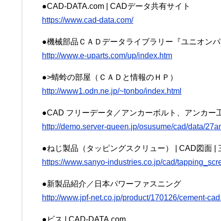
●CAD-DATA.com | CADデータ共有サイト
https://www.cad-data.com/
●機械部品ＣＡＤデータライブラリー『ユニオンパ
http://www.e-uparts.com/up/index.htm
●>蜻蛉の部屋（ＣＡＤと情報のＨＰ）
http://www1.odn.ne.jp/~tonbo/index.html
●CAD フリーデータ／アンカーボルト、アンカー
http://demo.server-queen.jp/osusume/cad/data/27a
●ねじ製品（タッピングスクリュー） | CAD図面 
https://www.sanyo-industries.co.jp/cad/tapping_scr
●新製品紹介／日本パワーファスニング
http://www.jpf-net.co.jp/product/170126/cement-cad
●ビス | CAD-DATA.com