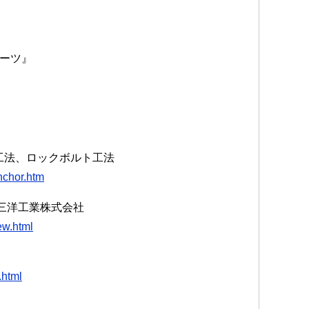
ーツ』
工法、ロックボルト工法
nchor.htm
| 三洋工業株式会社
ew.html
.html