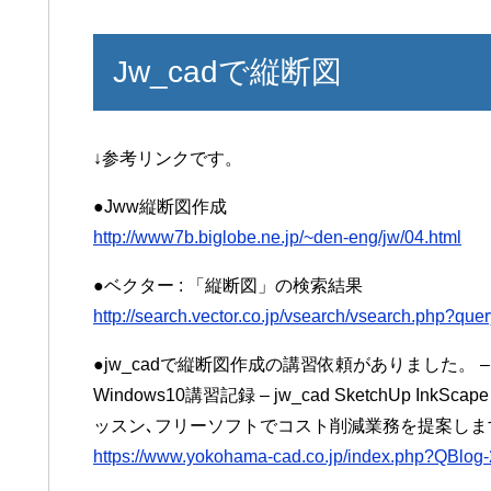
Jw_cadで縦断図
↓参考リンクです。
●Jww縦断図作成
http://www7b.biglobe.ne.jp/~den-eng/jw/04.html
●ベクター : 「縦断図」の検索結果
http://search.vector.co.jp/vsearch/vsearch.ph
●jw_cadで縦断図作成の講習依頼がありました。
Windows10講習記録 – jw_cad SketchUp In
ッスン､フリーソフトでコスト削減業務を提案しま
https://www.yokohama-cad.co.jp/index.php?QBlog