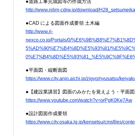
●道路⼯事完成図等の作成⽅法
http://www.nilim-cdrw.jp/download/H28_setsumeik
●CAD による図面作成要領 土木編
http://www.ri-
nexco.co.jp/Portals/0/%E6%9B%B8%E7%B
5%AD%90%E7%B4%8D%E5%93%81/%E5%9C
0%E7%B4%8D%E5%93%81_%E5%9C%9F%E6%
●平面図・縦断面図
https://www.city.anjo.aichi.jp/zigyo/nyusatsu/kei
●【建設業講習】図面のみかたを覚えよう・平面図・縦断
https://www.youtube.com/watch?v=orPgK0Ke7Aw
●設計図面作成要領
https://www.city.osaka.lg.jp/kensetsu/cmsfiles/con