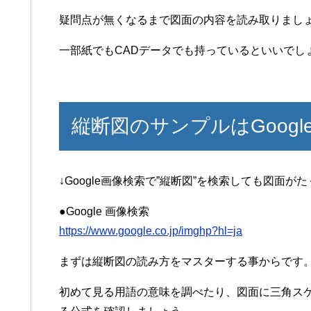
疑問点が無くなるまで図面の内容を読み取りまし
一部紙でもCADデータでも持っているといいでし
縦断図のサンプルはGoog
↓Google画像検索で”縦断図”を検索しても図面が
●Google 画像検索
https://www.google.co.jp/imghp?hl=ja
まずは縦断図の読み方をマスターする事からです
初めて見る用語の意味を調べたり、図面に三角ス