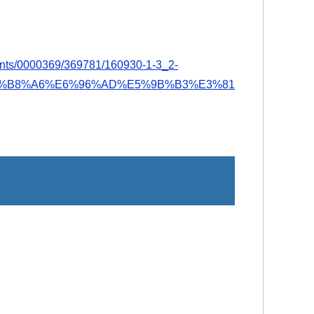
ntents/0000369/369781/160930-1-3_2-
%E7%B8%A6%E6%96%AD%E5%9B%B3%E3%81