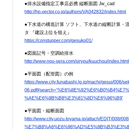
●排水設備指定工事店必携 縦断面図 Jw_cad
http://hp.vector.co.jp/authors/VA042832/index.html
●下水道の構造計算 ソフト、下水道の縦断計算・流
タ 『建設上位を狙え』
https://constupper.com/gesuko01/
●図面記号・空調給排水
http://www.nou-sera.com/siryou/kuuchou/index.html
●平面図（配管図）の例
https://www.city.funabashi.lg.jp/machi/gesui/006/s
06.pdf#search=’%E6%8E%92%E6%B0%B4%
%AE%E6%9B%B8%E3%81%8D%E6%96%B9′
●平面図・縦断面図
http://www.city.uozu.toyama.jp/attach/EDIT/0
%E7%B8%A6%E6%96%AD%E5%9B%B3%E3%