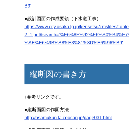
B9′
●設計図面の作成要領（下水道工事）
https://www.city.osaka.lg.jp/kensetsu/cmsfiles/co
2_1.pdf#search=’%E6%8E%92%E6%B0%B4
%AE%E6%9B%B8%E3%81%8D%E6%96%B9′
縦断図の書き方
↓参考リンクです。
●縦断面図の作図方法
http://osamukun.la.coocan.jp/page031.html