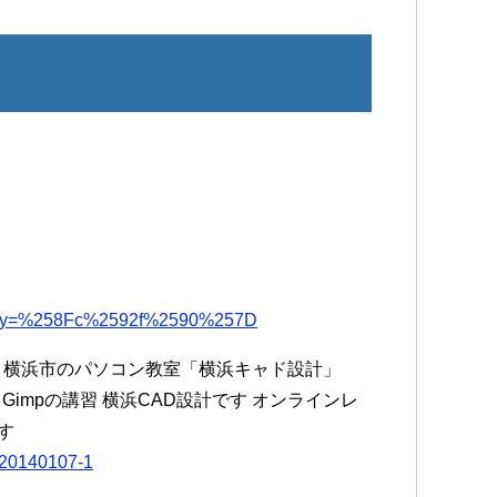
p?query=%258Fc%2592f%2590%257D
 – 横浜市のパソコン教室「横浜キャド設計」
kScape Gimpの講習 横浜CAD設計です オンラインレ
す
-20140107-1