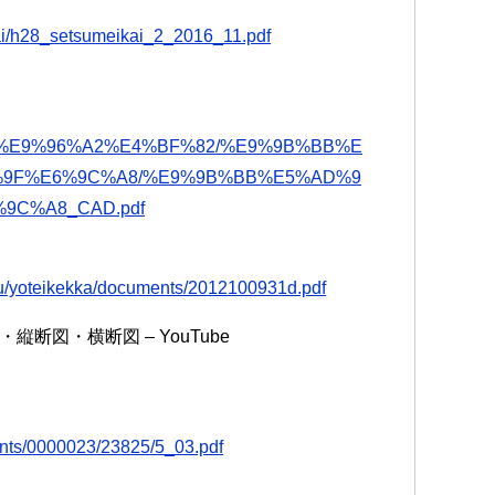
ai/h28_setsumeikai_2_2016_11.pdf
1%8D%E9%96%A2%E4%BF%82/%E9%9B%BB%E
%9F%E6%9C%A8/%E9%9B%BB%E5%AD%9
9C%A8_CAD.pdf
yaku/yoteikekka/documents/2012100931d.pdf
図・横断図 – YouTube
tents/0000023/23825/5_03.pdf