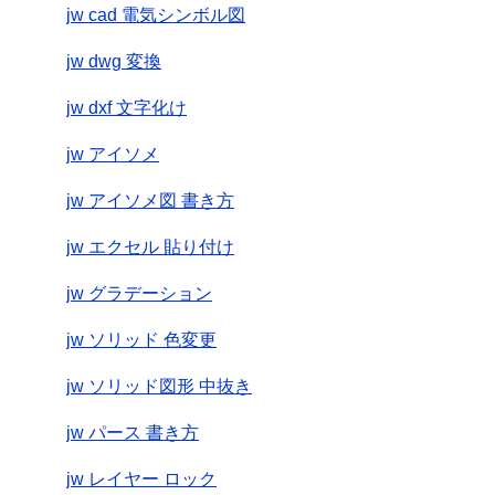
jw cad 電気シンボル図
jw dwg 変換
jw dxf 文字化け
jw アイソメ
jw アイソメ図 書き方
jw エクセル 貼り付け
jw グラデーション
jw ソリッド 色変更
jw ソリッド図形 中抜き
jw パース 書き方
jw レイヤー ロック