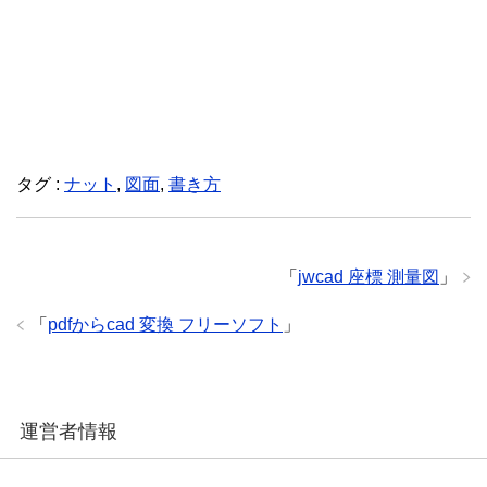
タグ :
ナット
,
図面
,
書き方
「
jwcad 座標 測量図
」
「
pdfからcad 変換 フリーソフト
」
運営者情報