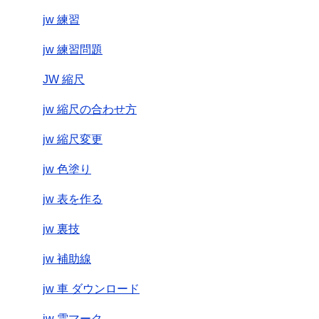
jw 練習
jw 練習問題
JW 縮尺
jw 縮尺の合わせ方
jw 縮尺変更
jw 色塗り
jw 表を作る
jw 裏技
jw 補助線
jw 車 ダウンロード
jw 雲マーク