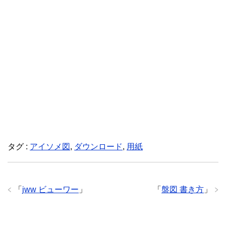
タグ :
アイソメ図
,
ダウンロード
,
用紙
「
jww ビューワー
」
「
盤図 書き方
」