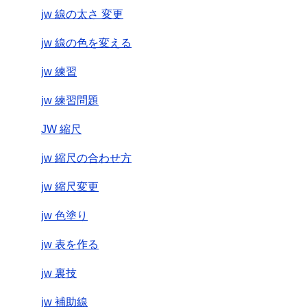
jw 線の太さ 変更
jw 線の色を変える
jw 練習
jw 練習問題
JW 縮尺
jw 縮尺の合わせ方
jw 縮尺変更
jw 色塗り
jw 表を作る
jw 裏技
jw 補助線