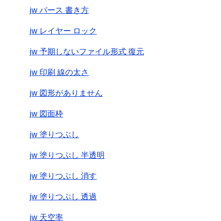
jw パース 書き方
jw レイヤー ロック
jw 予期しないファイル形式 復元
jw 印刷 線の太さ
jw 図形がありません
jw 図面枠
jw 塗りつぶし
jw 塗りつぶし 半透明
jw 塗りつぶし 消す
jw 塗りつぶし 透過
jw 天空率