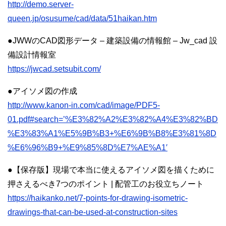
http://demo.server-
queen.jp/osusume/cad/data/51haikan.htm
●JWWのCAD図形データ – 建築設備の情報館 – Jw_cad 設
備設計情報室
https://jwcad.setsubit.com/
●アイソメ図の作成
http://www.kanon-in.com/cad/image/PDF5-
01.pdf#search=’%E3%82%A2%E3%82%A4%E3%82%BD
%E3%83%A1%E5%9B%B3+%E6%9B%B8%E3%81%8D
%E6%96%B9+%E9%85%8D%E7%AE%A1′
●【保存版】現場で本当に使えるアイソメ図を描くために
押さえるべき7つのポイント | 配管工のお役立ちノート
https://haikanko.net/7-points-for-drawing-isometric-
drawings-that-can-be-used-at-construction-sites