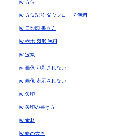
jw 方位
jw 方位記号 ダウンロード 無料
jw 日影図 書き方
jw 樹木 図形 無料
jw 波線
jw 画像 印刷されない
jw 画像 表示されない
jw 矢印
jw 矢印の書き方
jw 素材
jw 線の太さ