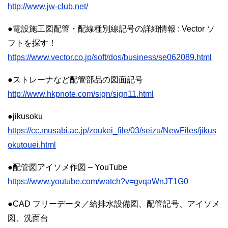
http://www.jw-club.net/
●電設施工図配管・配線種別線記号の詳細情報 : Vector ソ
フトを探す！
https://www.vector.co.jp/soft/dos/business/se062089.html
●ストレーナなど配管部品の図面記号
http://www.hkpnote.com/sign/sign11.html
●jikusoku
https://cc.musabi.ac.jp/zoukei_file/03/seizu/NewFiles/jikus
okutouei.html
●配管図アイソメ作図 – YouTube
https://www.youtube.com/watch?v=gvqaWnJT1G0
●CAD フリーデータ／給排水設備図、配管記号、アイソメ
図、洗面台